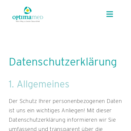
Skip
content
to
Toggle
content
Navigat
UNSER HAUS
REHABILITATION
Datenschutzerklärung
FÜR ÄRZT:INNEN
1. Allgemeines
KARRIERE
Der Schutz Ihrer personenbezogenen Daten
ist uns ein wichtiges Anliegen! Mit dieser
KONTAKT
Datenschutzerklärung informieren wir Sie
umfassend und transparent über die