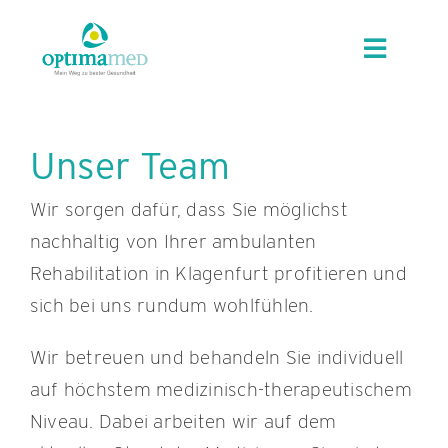
Skip
content
to
Toggle
content
Navigat
UNSER HAUS
Unser Team
REHABILITATION
Wir sorgen dafür, dass Sie möglichst
nachhaltig von Ihrer ambulanten
FÜR ÄRZT:INNEN
Rehabilitation in Klagenfurt profitieren und
sich bei uns rundum wohlfühlen.
KARRIERE
Wir betreuen und behandeln Sie individuell
KONTAKT
auf höchstem medizinisch-therapeutischem
Niveau. Dabei arbeiten wir auf dem