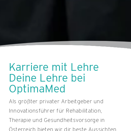
Karriere mit Lehre
Deine Lehre bei
OptimaMed
Als größter privater Arbeitgeber und
Innovationsführer für Rehabilitation,
Therapie und Gesundheitsvorsorge in
Österreich bieten wir dir beste Aussichten,